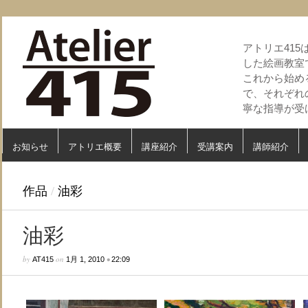
アトリエ41
した絵画教室
これから始め
で、それぞれ
寧な指導が受
お知らせ
アトリエ概要
講座紹介
受講案内
講師紹介
作品
/
油彩
油彩
by
on
•
AT415
1月 1, 2010
22:09