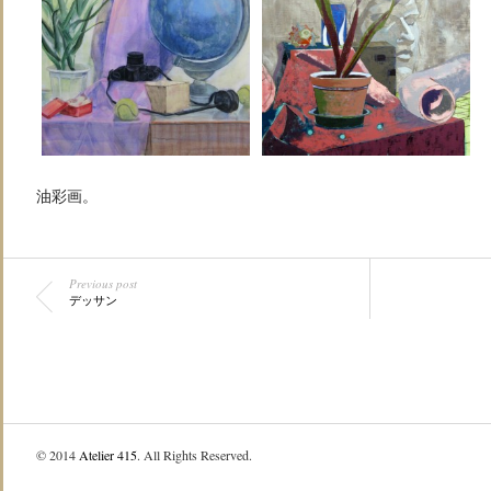
油彩画。
Previous post
デッサン
© 2014
Atelier 415
. All Rights Reserved.