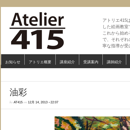
アトリエ41
した絵画教室
これから始め
で、それぞれ
寧な指導が受
お知らせ
アトリエ概要
講座紹介
受講案内
講師紹介
油彩
by
on
•
AT415
12月 14, 2013
22:07