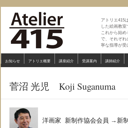
アトリエ41
した絵画教室
これから始め
で、それぞれ
寧な指導が受
お知らせ
アトリエ概要
講座紹介
受講案内
講師紹介
菅沼 光児 Koji Suganuma
洋画家 新制作協会会員 →新