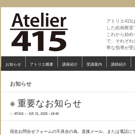
アトリエ41
した絵画教室
これから始め
で、それぞれ
寧な指導が受
お知らせ
アトリエ概要
講座紹介
受講案内
講師紹介
お知らせ
※ 重要なお知らせ
by
on
•
AT415
9月 21, 2025
19:40
現在お問合せフォームの不具合の為、直接メール、または電話に