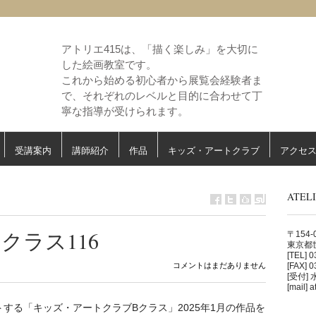
アトリエ415は、「描く楽しみ」を大切に
した絵画教室です。
これから始める初心者から展覧会経験者ま
で、それぞれのレベルと目的に合わせて丁
寧な指導が受けられます。
受講案内
講師紹介
作品
キッズ・アートクラブ
アクセ
ATE
クラス116
〒154-
東京都世
[TEL] 
コメントはまだありません
[FAX] 
[受付] 水
[mail] 
する「キッズ・アートクラブBクラス」2025年1月の作品を