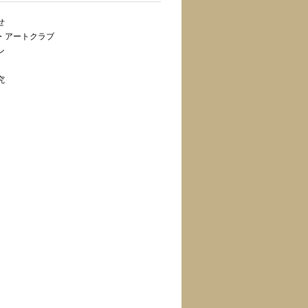
せ
・アートクラブ
ン
究