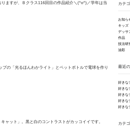
ますが、Ｂクラス116回目の作品紹介＼(^o^)／学年は当
カテ
お知ら
キッズ
デッサ
作品
技法研
油彩
最近
ョップの「光るほんわかライト」とペットボトルで電球を作り
好きな
好きな
好きな
好きな
好きな
トキャット」。黒と白のコントラストがカッコイイです。
カテ