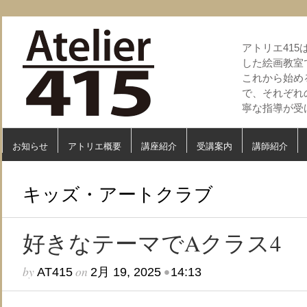
アトリエ41
した絵画教室
これから始め
で、それぞれ
寧な指導が受
お知らせ
アトリエ概要
講座紹介
受講案内
講師紹介
キッズ・アートクラブ
好きなテーマでAクラス4
by
on
•
AT415
2月 19, 2025
14:13